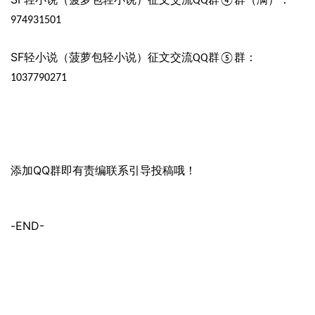
QQ
④
974931501
SF
轻小说（菠萝包轻小说）征文交流
群
群：
QQ
⑤
1037790271
QQ
添加
群即有责编联系引导投稿哦！
-END-