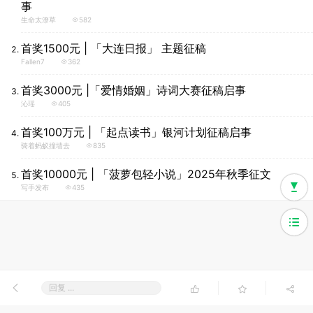
事
生命太潦草
582
首奖1500元 | 「大连日报」 主题征稿
Fallen7
362
首奖3000元 |「爱情婚姻」诗词大赛征稿启事
沁瑶
405
首奖100万元 | 「起点读书」银河计划征稿启事
骑着蚂蚁撞墙去
835
首奖10000元 | 「菠萝包轻小说」2025年秋季征文
写手发布
435
回复 ...