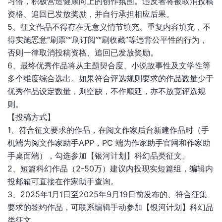
习俗，积极营造健康向上的创作氛围。违反者将被取消投稿
资格、追回已发放奖励，并自行承担相应后果。
5、征文作品不得存在无意义情节填充、重复内容填充，不
得实施恶意“刷票”“刷订阅”“刷收藏”等违背公平性的行为，
否则一律取消投稿资格、追回已发放奖励。
6、最终优秀作品将从主题契合度、小说故事性及文学性等
多个维度综合选出。如果符合评选规则要求的作品数量少于
优秀作品设定数量，则空缺，不作顺延，亦不放宽评选规
则。
【投稿方式】
1、符合征文要求的作品，在阅文作家后台新建作品时（手
机端为阅文作家助手APP，PC 端为作家助手官网和作家助
手桌面端），勾选参加【银河计划】科幻品类征文。
2、短篇科幻作品（2-50万）建议内投现实短篇组，编辑内
投邮箱可直接在作家助手查询。
3、2025年1月1日至2025年9月19日前发布的、符合征集
要求的签约作品，可联系编辑手动参加【银河计划】科幻品
类征文。