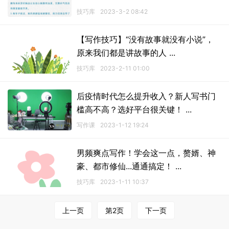
技巧库
2023-3-2 08:42
【写作技巧】“没有故事就没有小说”，
原来我们都是讲故事的人 ...
技巧库
2023-2-11 01:00
后疫情时代怎么提升收入？新人写书门
槛高不高？选好平台很关键！ ...
写作课
2023-1-12 19:24
男频爽点写作！学会这一点，赘婿、神
豪、都市修仙...通通搞定！ ...
技巧库
2023-1-11 10:37
上一页
第2页
下一页