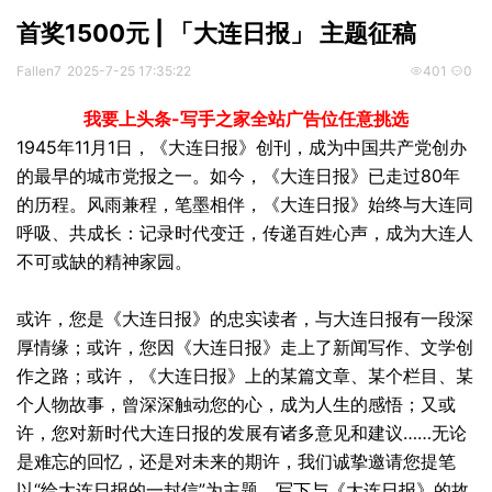
首奖1500元 | 「大连日报」 主题征稿
Fallen7
2025-7-25 17:35:22
401
0
我要上头条-写手之家全站广告位任意挑选
1945年11月1日，《大连日报》创刊，成为中国共产党创办
的最早的城市党报之一。如今，《大连日报》已走过80年
的历程。风雨兼程，笔墨相伴，《大连日报》始终与大连同
呼吸、共成长：记录时代变迁，传递百姓心声，成为大连人
不可或缺的精神家园。
或许，您是《大连日报》的忠实读者，与大连日报有一段深
厚情缘；或许，您因《大连日报》走上了新闻写作、文学创
作之路；或许，《大连日报》上的某篇文章、某个栏目、某
个人物故事，曾深深触动您的心，成为人生的感悟；又或
许，您对新时代大连日报的发展有诸多意见和建议……无论
是难忘的回忆，还是对未来的期许，我们诚挚邀请您提笔
以“给大连日报的一封信”为主题，写下与《大连日报》的故