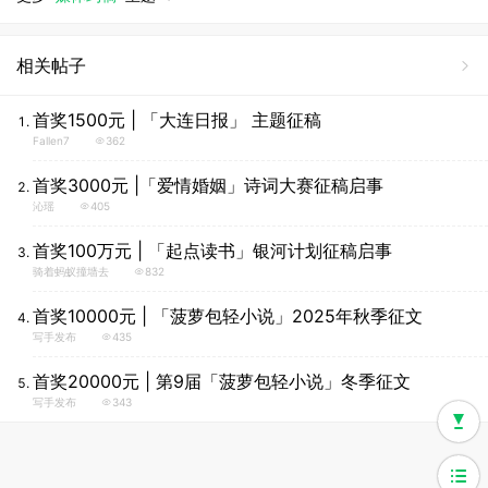
相关帖子
首奖1500元 | 「大连日报」 主题征稿
Fallen7
362
首奖3000元 |「爱情婚姻」诗词大赛征稿启事
沁瑶
405
首奖100万元 | 「起点读书」银河计划征稿启事
骑着蚂蚁撞墙去
832
首奖10000元 | 「菠萝包轻小说」2025年秋季征文
写手发布
435
首奖20000元 | 第9届「菠萝包轻小说」冬季征文
写手发布
343