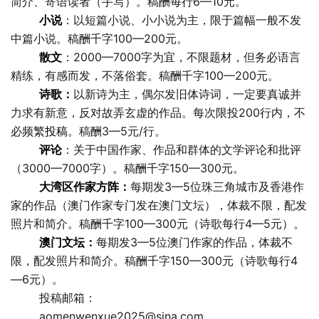
简介、寄语读者（手写）。稿酬每行6—10元。
小说
：以短篇小说、小小说为主，限于篇幅一般不发
中篇小说。稿酬千字100—200元。
散文
：2000—7000字为宜，不限题材，但务必语言
精练，有感而发，不落俗套。稿酬千字100—200元。
诗歌：
以新诗为主，偶尔发旧体诗词，一定要真诚并
力求有新意，反对故弄玄虚的作品。每次限投200行内，不
必频繁
投稿
。稿酬3—5元/行。
评论
：关于中国作家、作品和群体的文学评论和批评
（3000—7000字）。稿酬千字150—300元。
大湾区作家方阵：
每期发3—5位珠三角城市及香港作
家的作品（澳门作家专门发在澳门文坛），体裁不限，配发
照片和简介。稿酬千字100—300元（诗歌每行4—5元）。
澳门文坛：
每期发3—5位澳门作家的作品，体裁不
限，配发照片和简介。稿酬千字150—300元（诗歌每行4
—6元）。
投稿邮箱：
aomenwenxue2025@sina.com