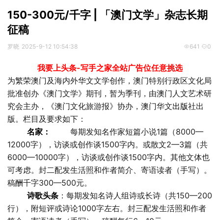
150-300元/千字 | 「澳门文学」杂志长期
征稿
罗晓
2025-9-12 10:54:38
641
0
我要上头条-写手之家全站广告位任意挑选
为繁荣澳门及海内外华文文学创作，澳门特别行政区文化局
批准创办《澳门文学》期刊，暂为季刊，由澳门人文艺术研
究会主办，《澳门文化旅游报》协办，澳门华文
出版
社出
版。栏目及要求如下：
名家：
每期发知名作家短篇小说1篇（8000—
12000字），访谈或创作谈1500字内。或散文2—3篇（共
6000—10000字），访谈或创作谈1500字内。其他文体也
可考虑。封二配发生活照和作者简介、寄语读者（手写）。
稿酬千字300—500元。
诗歌头条
：每期发知名诗人组诗或长诗（共150—200
行），附短评或诗论1000字左右。封三配发生活照和作者