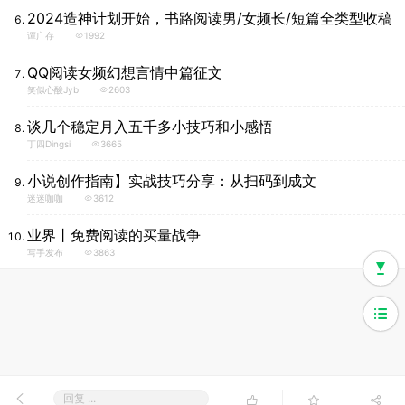
2024造神计划开始，书路阅读男/女频长/短篇全类型收稿
谭广存
1992
QQ阅读女频幻想言情中篇征文
笑似心酸jyb
2603
谈几个稳定月入五千多小技巧和小感悟
丁四dingsi
3665
小说创作指南】实战技巧分享：从扫码到成文
迷迷咖咖
3612
业界丨免费阅读的买量战争
写手发布
3863
回复 ...