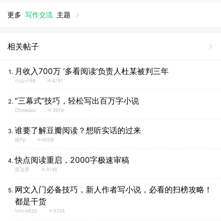
更多
写作交流
主题
相关帖子
月收入700万 ‘多看阅读’负责人杜某被判三年
小山子88
4791
“三幕式”技巧，轻松写出百万字小说
Choleliao
3919
谁要了解豆瓣阅读？想听实话的过来
猪pp
6058
快点阅读重启，2000字极速审稿
里边界
4146
网文入门必备技巧，新人作者写小说，必看的扫榜攻略！
都是干货
Vince825
5104