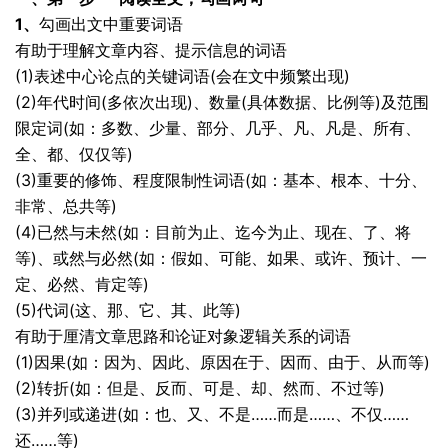
1、
勾画出文中重要词语
有助于理解文章内容、提示信息的词语
(1)表述中心论点的关键词语(会在文中频繁出现)
(2)年代时间(多依次出现)、数量(具体数据、比例等)及范围
限定词(如：多数、少量、部分、几乎、凡、凡是、所有、
全、都、仅仅等)
(3)重要的修饰、程度限制性词语(如：基本、根本、十分、
非常、总共等)
(4)已然与未然(如：目前为止、迄今为止、现在、了、将
等)、或然与必然(如：假如、可能、如果、或许、预计、一
定、必然、肯定等)
(5)代词(这、那、它、其、此等)
有助于厘清文章思路和论证对象逻辑关系的词语
(1)因果(如：因为、因此、原因在于、因而、由于、从而等)
(2)转折(如：但是、反而、可是、却、然而、不过等)
(3)并列或递进(如：也、又、不是……而是……、不仅……
还……等)