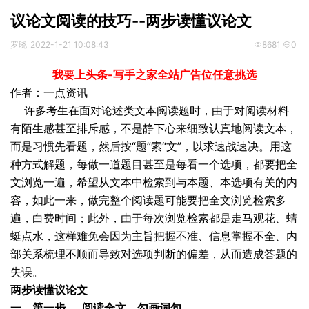
议论文阅读的技巧--两步读懂议论文
罗晓
2022-1-21 10:08:43
8681
0
我要上头条-写手之家全站广告位任意挑选
作者：一点资讯
许多考生在面对论述类文本阅读题时，由于对阅读材料
有陌生感甚至排斥感，不是静下心来细致认真地阅读文本，
而是习惯先看题，然后按“题”索“文”，以求速战速决。用这
种方式解题，每做一道题目甚至是每看一个选项，都要把全
文浏览一遍，希望从文本中检索到与本题、本选项有关的内
容，如此一来，做完整个阅读题可能要把全文浏览检索多
遍，白费时间；此外，由于每次浏览检索都是走马观花、蜻
蜓点水，这样难免会因为主旨把握不准、信息掌握不全、内
部关系梳理不顺而导致对选项判断的偏差，从而造成答题的
失误。
两步读懂议论文
一、第一步 阅读全文，勾画词句