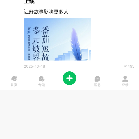
上线
让好故事影响更多人
2025-10-18
495
写手发布
首页
专题
消息
登录
20元/千字 | 「纵横小说网」 女频主题征文