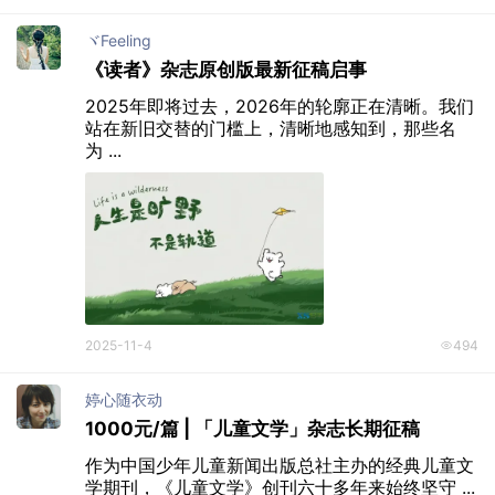
ヾFeeling
《读者》杂志原创版最新征稿启事
2025年即将过去，2026年的轮廓正在清晰。我们
站在新旧交替的门槛上，清晰地感知到，那些名
为 ...
2025-11-4
494
婷心随衣动
1000元/篇 | 「儿童文学」杂志长期征稿
作为中国少年儿童新闻出版总社主办的经典儿童文
学期刊，《儿童文学》创刊六十多年来始终坚守 ...