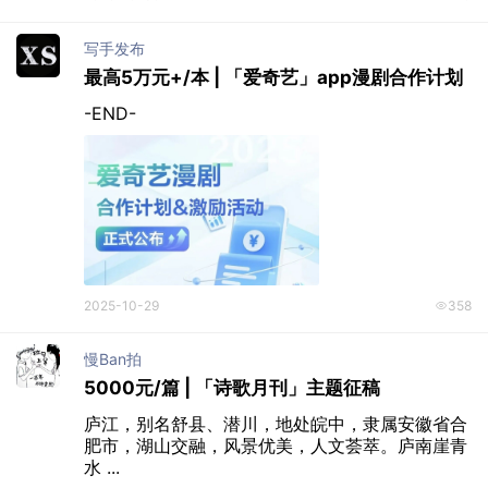
写手发布
最高5万元+/本 | 「爱奇艺」app漫剧合作计划
-END-
2025-10-29
358
慢ban拍
5000元/篇 | 「诗歌月刊」主题征稿
庐江，别名舒县、潜川，地处皖中，隶属安徽省合
肥市，湖山交融，风景优美，人文荟萃。庐南崖青
水 ...