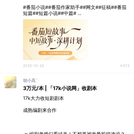
#番茄小说##番茄作家助手##网文##征稿##番茄
短篇##短篇小说##中篇# ...
2025-10-24
573
胡小高`
3万元/本 | 「17k小说网」收剧本
17k大力收短剧剧本

成熟编剧来合作

📣 编剧老师们看过来！不想再被海量投稿淹没？