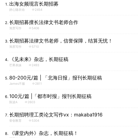
出海女频现言长期招募
婷心随衣动
2454
长期招募擅长法律文书老师合作
旭景写作
5406
长期招募法律文书老师，信誉保障，结算无忧！
旭景写作
5710
《见未来》杂志，长期征稿
芒果表妹
2493
80-200元/篇 | 「北海日报」报刊长期征稿
James不服
2811
100元/篇 |「都市时报」报刊长期征稿
陈波a
2603
长期招聘理工类论文写作vx：makaba1916
誉创教育
5304
《课堂内外》杂志，长期征稿！