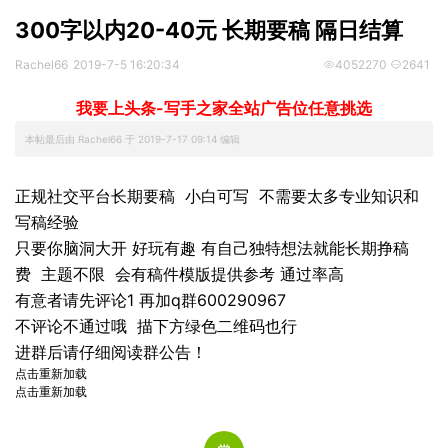
300字以内20-40元 长期要稿 隔日结算
Rachel66
2019-7-5 16:20:34
4052270
2641
我要上头条-写手之家全站广告位任意挑选
本帖最后由 Rachel66 于 2019-7-17 09:14 编辑
正规社交平台长期要稿 小白可写 不需要太多专业知识和
写稿经验
只要你脑洞大开 好玩有趣 有自己独特想法就能长期挣稿
费 主题不限 会有稿件模版提供参考 通过率高
有意者请先评论1 再加q群600290967
不评论不通过哦 描下方绿色二维码也行
进群后请仔细阅读群公告！
点击重新加载
点击重新加载