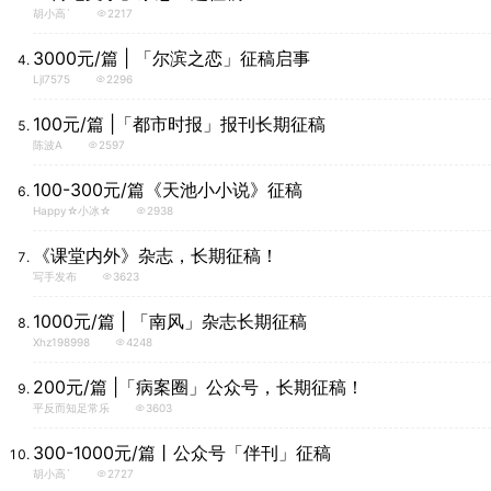
胡小高`
2217
3000元/篇 | 「尔滨之恋」征稿启事
Ljl7575
2296
100元/篇 |「都市时报」报刊长期征稿
陈波a
2597
100-300元/篇《天池小小说》征稿
Happy☆小冰☆
2938
《课堂内外》杂志，长期征稿！
写手发布
3623
1000元/篇 | 「南风」杂志长期征稿
Xhz198998
4248
200元/篇 |「病案圈」公众号，长期征稿！
平反而知足常乐
3603
300-1000元/篇丨公众号「伴刊」征稿
胡小高`
2727