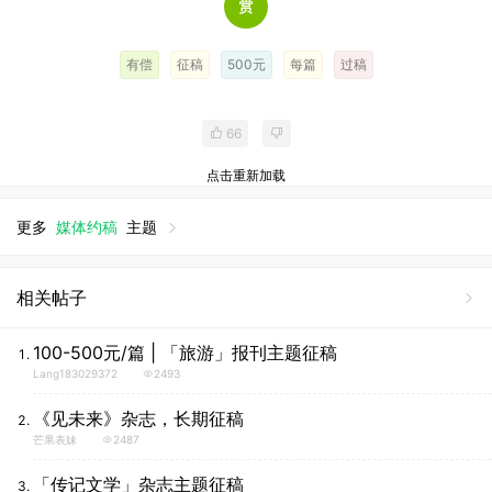
有偿
征稿
500元
每篇
过稿
66
点击重新加载
更多
媒体约稿
主题
相关帖子
100-500元/篇 | 「旅游」报刊主题征稿
Lang183029372
2493
《见未来》杂志，长期征稿
芒果表妹
2487
「传记文学」杂志主题征稿