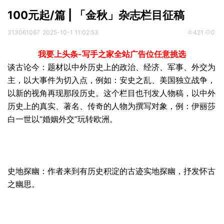
100元起/篇 | 「金秋」杂志栏目征稿
313061067
2025-10-1 11:02:53
421
0
我要上头条-写手之家全站广告位任意挑选
谈古论今：题材以中外历史上的政治、经济、军事、外交为
主，以大事件为切入点，例如：安史之乱、美国独立战争，
以新的视角再现那段历史。这个栏目也刊发人物稿，以中外
历史上的真实、著名、传奇的人物为撰写对象，例：伊丽莎
白一世以“婚姻外交”玩转欧洲。
史地探幽：作者来到有历史积淀的古迹实地探幽，抒发怀古
之幽思。