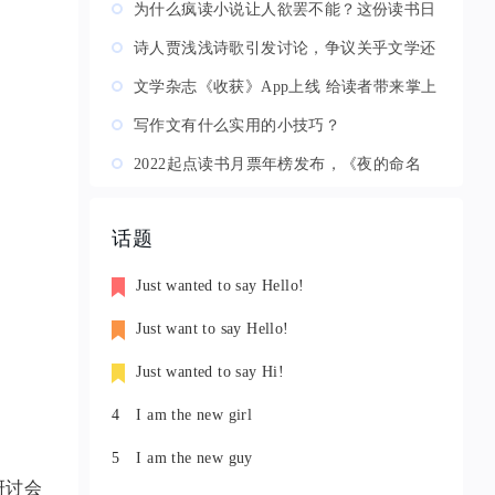
为什么疯读小说让人欲罢不能？这份读书日
梦想报告给你答案
诗人贾浅浅诗歌引发讨论，争议关乎文学还
是文学之外？
文学杂志《收获》App上线 给读者带来掌上
阅读体验
写作文有什么实用的小技巧？
2022起点读书月票年榜发布，《夜的命名
术》稳居榜首
话题
Just wanted to say Hello!
Just want to say Hello!
Just wanted to say Hi!
4
I am the new girl
5
I am the new guy
研讨会