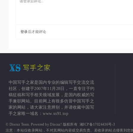
登录
后才能评论
中国写手之家是国内专业的编辑写手交流交流
社区，创建于2007年11月28日，一直专注于约
稿征稿和写手相关领域发展，是国内权威的写
手兼职网站。目前网上有很多仿冒中国写手之
家的网站，请大家注意辨别，并请收藏中国写
手之家唯一域名：www.xs91.top
©
Discuz Team.
Powered by
Discuz!
版权所有
湘ICP备17024436号-3
注意：本站仅收录网站，不对其网站内容或交易负责。若收录的站点侵害到您的利益，请