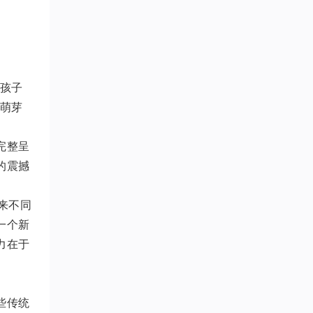
的孩子
，萌芽
完整呈
的震撼
来不同
一个新
力在于
些传统