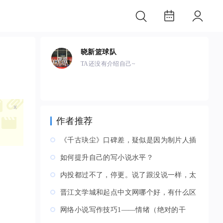
晓新篮球队
TA还没有介绍自己~
x
作者推荐
《千古玦尘》口碑差，疑似是因为制片人插
手拍摄，和导演尹涛闹掰
如何提升自己的写小说水平？
内投都过不了，停更。说了跟没说一样，太
难了，我都不知道修改哪 ...
晋江文学城和起点中文网哪个好，有什么区
别呢？
网络小说写作技巧1——情绪（绝对的干
货）