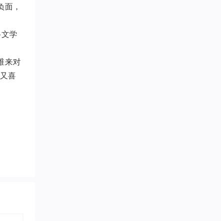
负面，
络文学
维来对
长又喜