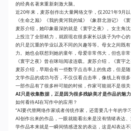
的经典名著来重新刺激大脑。
近20年来，麦苏创作出大量网络文学，仅2021年9
《生命之巅》《我的黄河我的城》《象群北游记》《寰
麦苏介绍，她印象最深的就是《寰宇之夜》。女主角沈
上投注了全部精力，就跟现在很多家长以孩子为中心的
的只是沉重的学业以及不同的兴趣等等。母女之间既有
力。她也会联想到她的童年，母爱非常伟大，但也非常
《寰宇之夜》曾在咪咕阅读连载。麦苏介绍，《寰宇之
麦苏介绍，早期会有一些数字点击率上的焦虑，但是随
文学作品的成功与否，不仅仅看点击率，像线上有很多
一部作品有了很多种可能的时候，作家可能就不是很关
AI只是收集数据，正是因为很多残缺美才是作品的魅
如何看待AI在写作中的应用？
“AI要代替网络作家或者传统作家，还需要几十年的学
AI创作出来的作品，一眼就能看出来是没有情绪表达
学作品本来就是一瞬间情感迸发的表达，这是AI表达