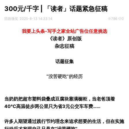
300元/千字 | 「读者」话题紧急征稿
陌路微笑
2025-8-13 14:23:14
786
0
我要上头条-写手之家全站广告位任意挑选
《读者》原创版
杂志
征稿
话题征集
“没苦硬吃”的经历
当奶奶把超市塑料袋叠成豆腐块塞满橱柜，当老爸顶着
40℃高温徒步两公里只为省3元公交车车费……
许多人期望通过践行节约理念来追求想要的生活，但在实施
行动后才发现自己只是在“没苦硬吃”。