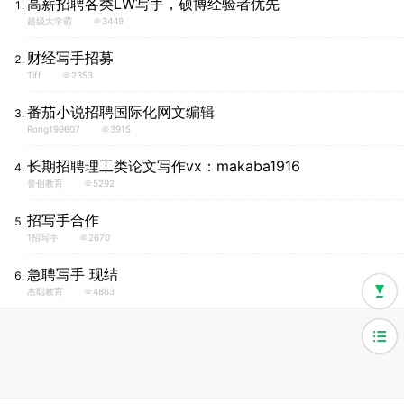
高薪招聘各类LW写手，硕博经验者优先
超级大学霸
3449
财经写手招募
Tiff
2353
番茄小说招聘国际化网文编辑
Rong199607
3915
长期招聘理工类论文写作vx：makaba1916
誉创教育
5292
招写手合作
1招写手
2670
急聘写手 现结
杰聪教育
4863