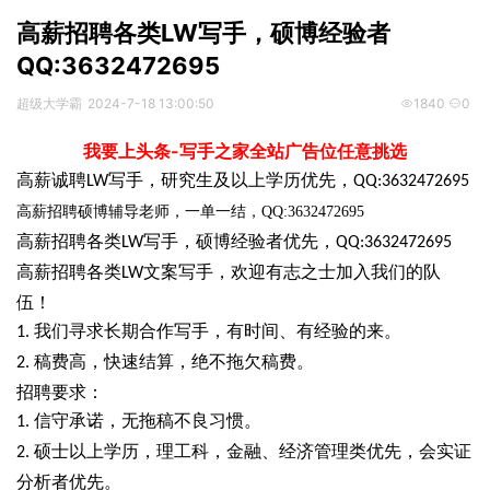
高薪招聘各类LW写手，硕博经验者
QQ:3632472695
超级大学霸
2024-7-18 13:00:50
1840
0
我要上头条-写手之家全站广告位任意挑选
写手
高薪诚聘
，研究生及以上学历优先，
LW
QQ:3632472695
高薪招聘硕博辅导老师，一单一结，
QQ:3632472695
高薪招聘各类
写手
，硕博经验者优先，
LW
QQ:3632472695
写手
，欢迎有志之士加入我们的队
高薪招聘各类
文案
LW
伍！
写手
，有时间、有经验的来。
我们寻求长期合作
1.
稿费高，快速结算，绝不拖欠稿费。
2.
招聘要求：
信守承诺，无拖稿不良习惯。
1.
硕士以上学历，理工科，金融、经济管理类优先，会实证
2.
分析者优先。