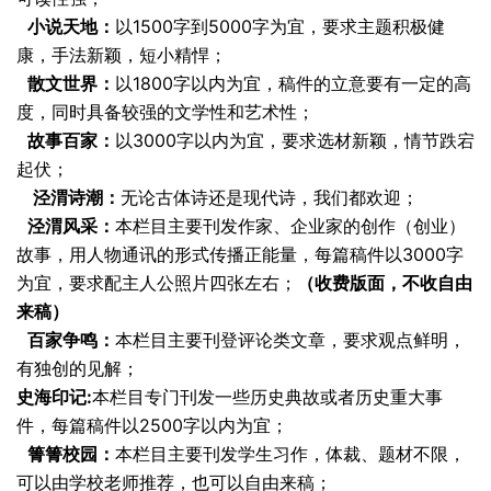
小说天地：
以1500字到5000字为宜，要求主题积极健
康，手法新颖，短小精悍；
散文世界：
以1800字以内为宜，稿件的立意要有一定的高
度，同时具备较强的文学性和艺术性；
故事百家：
以3000字以内为宜，要求选材新颖，情节跌宕
起伏；
泾渭诗潮：
无论古体诗还是现代诗，我们都欢迎；
泾渭风采：
本栏目主要刊发作家、企业家的创作（创业）
故事，用人物通讯的形式传播正能量，每篇稿件以3000字
为宜，要求配主人公照片四张左右；
（收费版面，不收自由
来稿）
百家争鸣：
本栏目主要刊登评论类文章，要求观点鲜明，
有独创的见解；
史海印记:
本栏目专门刊发一些历史典故或者历史重大事
件，每篇稿件以2500字以内为宜；
箐箐校园：
本栏目主要刊发学生习作，体裁、题材不限，
可以由学校老师推荐，也可以自由来稿；