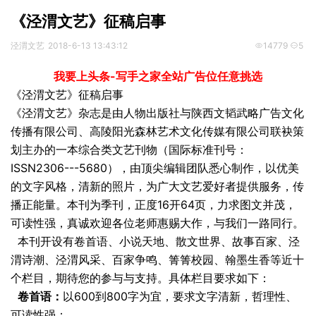
《泾渭文艺》征稿启事
泾渭文艺
2018-6-13 13:43:12
14779
5
我要上头条-写手之家全站广告位任意挑选
《泾渭文艺》征稿启事
《泾渭文艺》
杂志
是由人物
出版
社与陕西文韬武略广告文化
传播有限公司、高陵阳光森林艺术文化传媒有限公司联袂策
划主办的一本综合类文艺刊物（国际标准刊号：
ISSN2306---5680），由顶尖编辑团队悉心制作，以优美
的文字风格，清新的照片，为广大文艺爱好者提供服务，传
播正能量。本刊为季刊，正度16开64页，力求图文并茂，
可读性强，真诚欢迎各位老师惠赐大作，与我们一路同行。
本刊开设有卷首语、小说天地、散文世界、故事百家、泾
渭诗潮、泾渭风采、百家争鸣、箐箐校园、翰墨生香等近十
个栏目，期待您的参与与支持。具体栏目要求如下：
卷首语：
以600到800字为宜，要求文字清新，哲理性、
可读性强；