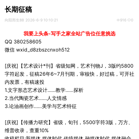
长期征稿
向阳而生88
2026-6-9 10:10:21
916
0
我要上头条-写手之家全站广告位任意挑选
QQ 380258605
微信 wxid_d8zbszcnxoh512
[庆祝]【艺术设计*刊】省级知网，艺术刊物J，3版约5800
字符起发，征稿26年6~7月刊期，审核快，好过稿，可开社
内发票，有稿速投
1.文字形态艺术设计……教学……探析
2.当代陶瓷艺术……人文情感
3.论油画创作……美学与艺术特征
[庆祝]【传播力研究】省级，旬刊，5500字符3版，万方、
维普收录，查重10%
收稿栏目:新媒体 媒体时代 传统媒体 融媒体时代 媒体融合