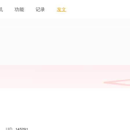
机
功能
记录
发文
UID
145291