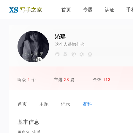
首页
专题
认证
手
沁瑶
这个人很懒什么
都没写
听众
1
个
主题
28
篇
金钱
113
首页
主题
记录
资料
基本信息
用户名
沁瑶