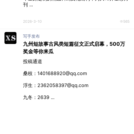
女频编辑在线蹲稿｜“错爱甜婚”主题征文，等你
来撒糖
2026-3-10
633
粗粮
180-250元/千字 |「飞」期刊长期征稿
《飞》是科幻世界杂志社创办的、专为9～14岁少
年量身定制的精品科幻文化期刊，为大16开全彩月
刊 ...