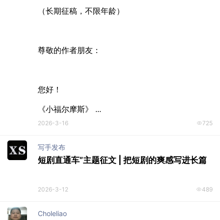
蔴沧叶
400-500元/篇 ||《小福尔摩斯》杂志，长期
征稿！
《小福尔摩斯》约稿函

（长期征稿，不限年龄）

尊敬的作者朋友：

您好！

《小福尔摩斯》 ...
2026-3-16
725
写手发布
短剧直通车”主题征文 | 把短剧的爽感写进长篇