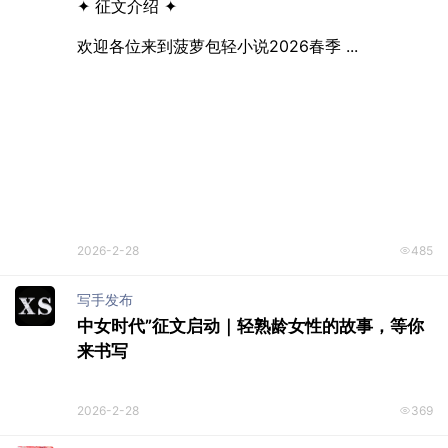
300-900元/篇 | 「星星·散文诗」2026年杂志
最新约稿函
2026《星星·散文诗》栏目

最美中国

刊发抒写中国城乡新发展，讴歌城乡美好变化，有
情感共鸣的 ...
2026-3-5
452
写手发布
首奖8000元 ||「菠萝包轻小说」全国春季征文
大赛
2026春季征文大赛——超强资源扶持！
