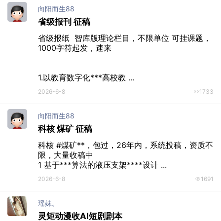
向阳而生88
省级报刊 征稿
省级报纸  智库版理论栏目，不限单位 可挂课题，
1000字符起发，速来

1.以教育数字化***高校教 ...
2026-6-8
1733
向阳而生88
科核 煤矿 征稿
科核 #煤矿**，包过，26年内，系统投稿，资质不
限，大量收稿中

1 基于***算法的液压支架****设计 ...
2026-6-8
1691
瑶妹。
灵矩动漫收AI短剧剧本